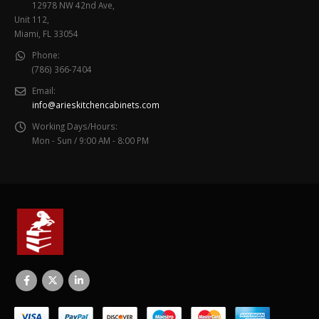
12978 NW 42nd Ave,
Unit 112,
Miami, FL 33054
Phone:
(786) 366-7404
Email:
info@arieskitchencabinets.com
Working Days/Hours:
Mon - Sun / 9:00 AM - 8:00 PM