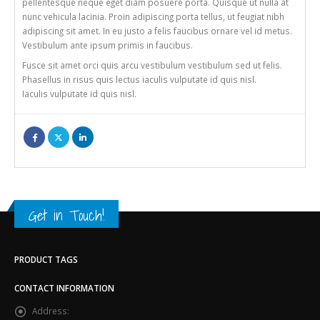
pellentesque neque eget diam posuere porta. Quisque ut nulla at
nunc vehicula lacinia. Proin adipiscing porta tellus, ut feugiat nibh
adipiscing sit amet. In eu justo a felis faucibus ornare vel id metus.
Vestibulum ante ipsum primis in faucibus.
Fusce sit amet orci quis arcu vestibulum vestibulum sed ut felis.
Phasellus in risus quis lectus iaculis vulputate id quis nisl.
Iaculis vulputate id quis nisl.
Get in Touch!
PRODUCT TAGS
CONTACT INFORMATION
Address: