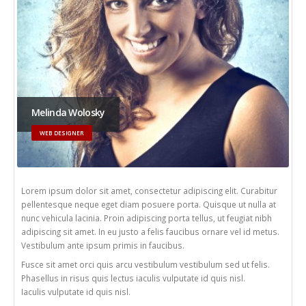
Melinda Wolosky
WEB DESIGNER
Lorem ipsum dolor sit amet, consectetur adipiscing elit. Curabitur
pellentesque neque eget diam posuere porta. Quisque ut nulla at
nunc vehicula lacinia. Proin adipiscing porta tellus, ut feugiat nibh
adipiscing sit amet. In eu justo a felis faucibus ornare vel id metus.
Vestibulum ante ipsum primis in faucibus.
Fusce sit amet orci quis arcu vestibulum vestibulum sed ut felis.
Phasellus in risus quis lectus iaculis vulputate id quis nisl.
Iaculis vulputate id quis nisl.