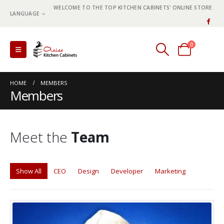
WELCOME TO THE TOP KITCHEN CABINETS' ONLINE STORE.
LANGUAGE
0
0 items
HOME
MEMBERS
Members
Meet the
Team
Show All
CEO
Design
Developer
Marketing