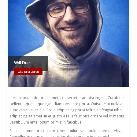
Will Doe
WEB DEVELOPER
Lorem ipsum dolor sit amet, consectetur adipiscing elit. Curabitur
pellentesque neque eget diam posuere porta. Quisque ut nulla at
nunc vehicula lacinia. Proin adipiscing porta tellus, ut feugiat nibh
adipiscing sit amet. In eu justo a felis faucibus ornare vel id metus.
Vestibulum ante ipsum primis in faucibus.
Fusce sit amet orci quis arcu vestibulum vestibulum sed ut felis.
Phasellus in risus quis lectus iaculis vulputate id quis nisl.