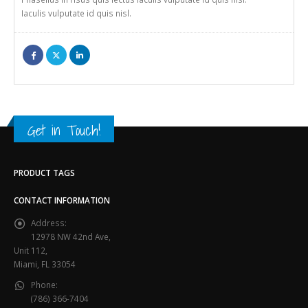
Iaculis vulputate id quis nisl.
Get in Touch!
PRODUCT TAGS
CONTACT INFORMATION
Address:
12978 NW 42nd Ave,
Unit 112,
Miami, FL 33054
Phone:
(786) 366-7404